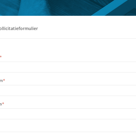
llicitatieformulier
*
am
*
s
*