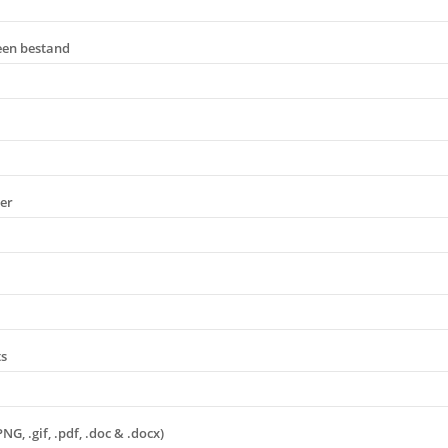
een bestand
er
s
PNG, .gif, .pdf, .doc & .docx)